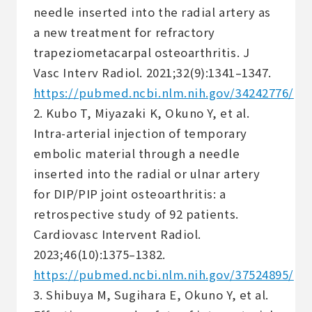
needle inserted into the radial artery as
a new treatment for refractory
trapeziometacarpal osteoarthritis. J
Vasc Interv Radiol. 2021;32(9):1341–1347.
https://pubmed.ncbi.nlm.nih.gov/34242776/
2. Kubo T, Miyazaki K, Okuno Y, et al.
Intra-arterial injection of temporary
embolic material through a needle
inserted into the radial or ulnar artery
for DIP/PIP joint osteoarthritis: a
retrospective study of 92 patients.
Cardiovasc Intervent Radiol.
2023;46(10):1375–1382.
https://pubmed.ncbi.nlm.nih.gov/37524895/
3. Shibuya M, Sugihara E, Okuno Y, et al.