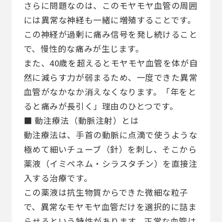
さらに問題なのは、このモヤモヤ血管の周囲
には異常な神経も一緒に増殖することです。
この神経が過剰に痛み信号を発し続けること
で、慢性的な痛みが生じます。
また、40歳を超えるとモヤモヤ血管を体が自
然に減らす力が弱まるため、一度できた異常
血管がなかなか消えなくなります。「年をと
ると痛みが長引く」理由のひとつです。
■ 動注療法（動脈注射）とは
動注療法は、手首の動脈に点滴で使うような
極めて細いチューブ（針）を刺し、そこから
薬液（イミペネム・シラスタチン）を直接注
入する治療です。
この薬液は抗生物質からできた微細な粒子
で、異常なモヤモヤ血管だけを選択的に詰ま
らせるという特性があります。正常な血管は