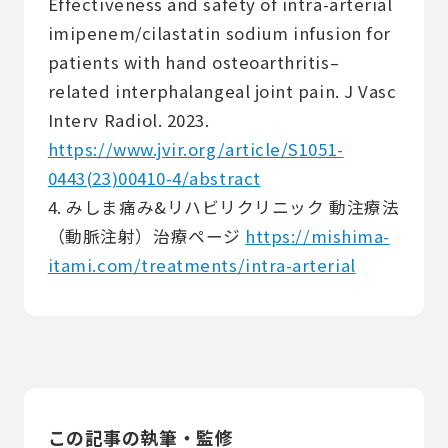
Effectiveness and safety of intra-arterial
imipenem/cilastatin sodium infusion for
patients with hand osteoarthritis–
related interphalangeal joint pain. J Vasc
Interv Radiol. 2023.
https://www.jvir.org/article/S1051-
0443(23)00410-4/abstract
4. みしま痛み&リハビリクリニック 動注療法
（動脈注射）治療ページ
https://mishima-
itami.com/treatments/intra-arterial
この記事の執筆・監修