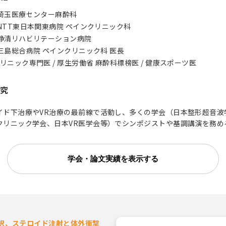
年 埼玉医療センター麻酔科
年 NTT東日本関東病院 ペインクリニック科
年 静清リハビリテーション病院
年 三島総合病院 ペインクリニック科 医長
リニック専門医 / 厚生労働省 麻酔科標榜医 / 健康スポーツ医
究
イド下治療やVR治療の最前線で活動し、多くの学会（日本整形超音波
クリニック学会、日本VR医学会等）でシンポジストや基調講演を務め
学会・論文実績を表示する
択、ステロイド注射と体外衝撃