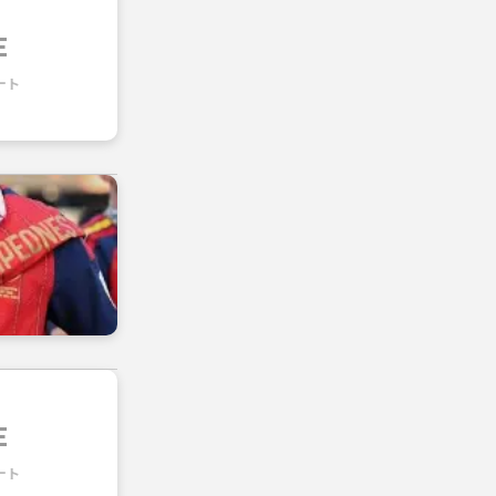
E
ート
E
ート