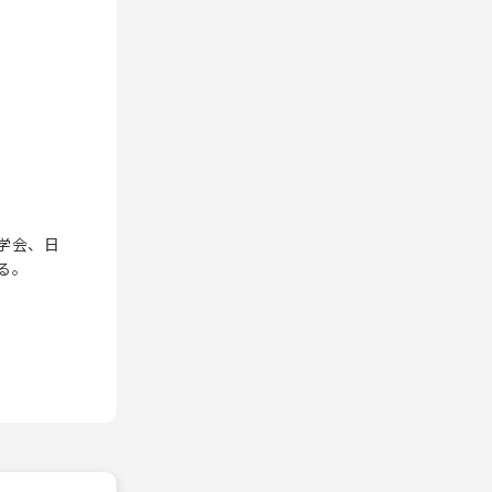
学会、日
る。