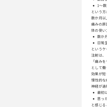
1〜
という方
数か月以
痛みの原
体の使い
数か
日常
というケ
注射は、
「痛みを
として働
効果が短
慢性的な
神経が過
最初
思っ
と感じる