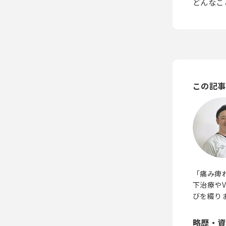
どんなこ
この記事
「痛み痺
下治療や
びを綴り
略歴・資