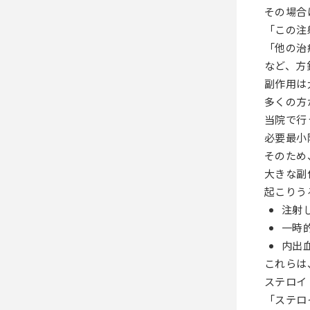
その場合
「この注
「他の治
など、方
副作用は
多くの方
当院で行
必要最小
そのため
大きな副
起こりう
注射
一時
内出
これらは
ステロイ
「ステロ