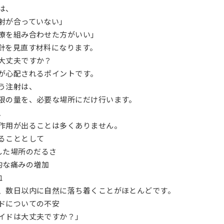
は、
射が合っていない」
療を組み合わせた方がいい」
針を見直す材料になります。
大丈夫ですか？
が心配されるポイントです。
う注射は、
限の量を、必要な場所にだけ行います。
、
作用が出ることは多くありません。
ることとして
した場所のだるさ
的な痛みの増加
血
、数日以内に自然に落ち着くことがほとんどです。
ドについての不安
イドは大丈夫ですか？」