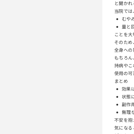
と聞かれ
当院では
むや
量と
ことを大
そのため
全身への
もちろん
持病やこ
使用の可
まとめ
効果
状態
副作
無理
不安を抱
気になる