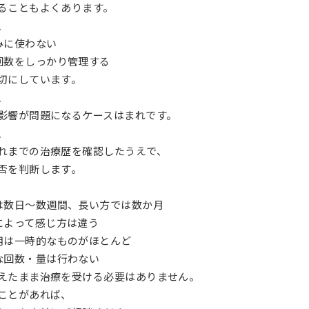
ることもよくあります。
、
みに使わない
回数をしっかり管理する
切にしています。
、
影響が問題になるケースはまれです。
、
れまでの治療歴を確認したうえで、
否を判断します。
は数日〜数週間、長い方では数か月
によって感じ方は違う
用は一時的なものがほとんど
な回数・量は行わない
えたまま治療を受ける必要はありません。
ことがあれば、