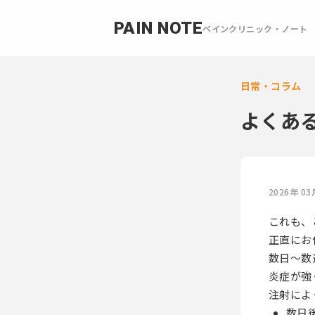
PAIN NOTE
ペインクリニック・ノート
日常・コラム
よくあ
2026年 03
これも、
正直にお
数日〜数
炎症が強
注射によ
数日