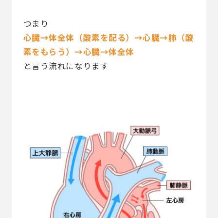
つまり
心臓→体全体（酸素を配る）→心臓→肺（酸
素をもらう）→心臓→体全体
と言う流れになります