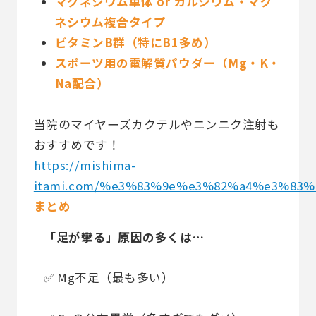
マグネシウム単体 or カルシウム・マグ
ネシウム複合タイプ
ビタミンB群（特にB1多め）
スポーツ用の電解質パウダー（Mg・K・
Na配合）
当院のマイヤーズカクテルやニンニク注射も
おすすめです！
https://mishima-
itami.com/%e3%83%9e%e3%82%a4%e3%83
まとめ
「足が攣る」原因の多くは…
✅ Mg不足（最も多い）