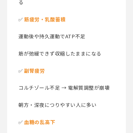
る
✅
筋疲労・乳酸蓄積
運動後や持久運動でATP不足
筋が弛緩できず収縮したままになる
✅
副腎疲労
コルチゾール不足 → 電解質調整が崩壊
朝方・深夜につりやすい人に多い
✅
血糖の乱高下